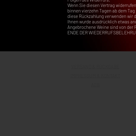
Wenn Sie diesen Vertrag widerrufen,
binnen vierzehn Tagen ab dem Tag z
diese Rückzahlung verwenden wir da
Ihnen wurde ausdrücklich etwas and
Angebrochene Weine sind von der
ENDE DER WIEDERRUFSBELEHR
VERSAND & RÜCKGABE
IMPRESSUM & KONTAKT
AGB