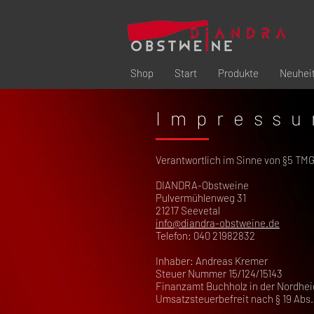
Shop
Start
Produkte
Neuhei
Impress
Verantwortlich im Sinne von §5 TM
DIANDRA-Obstweine
Pulvermühlenweg 31
21217 Seevetal
info@diandra-obstweine.de
Telefon: 040 21982832
Inhaber: Andreas Kremer
Steuer Nummer 15/124/15143
Finanzamt Buchholz in der Nordhe
Umsatzsteuerbefreit nach § 19 Abs.