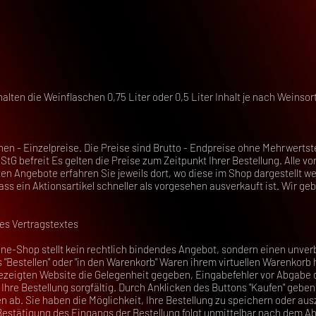
lten die Weinflaschen 0,75 Liter oder 0,5 Liter Inhalt je nach Weinsor
schen - Einzelpreise. Die Preise sind Brutto - Endpreise ohne Mehrwert
tG befreit Es gelten die Preise zum Zeitpunkt Ihrer Bestellung. Alle vo
en Angebote erfahren Sie jeweils dort, wo diese im Shop dargestellt wer
s ein Aktionsartikel schneller als vorgesehen ausverkauft ist. Wir geb
es Vertragstextes
ine-Shop stellt kein rechtlich bindendes Angebot, sondern einen unver
 "Bestellen" oder "in den Warenkorb" Waren ihrem virtuellen Warenkorb
gezeigten Website die Gelegenheit gegeben, Eingabefehler vor Abgabe 
e Ihre Bestellung sorgfältig. Durch Anklicken des Buttons "Kaufen" geben
 ab. Sie haben die Möglichkeit, Ihre Bestellung zu speichern oder au
estätigung des Eingangs der Bestellung folgt unmittelbar nach dem Ab