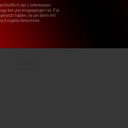
schließlich der Lieferkosten
ags bei uns eingegangen ist. Für
gesetzt haben, es sei denn mit
ng Entgelte berechnet.
INSTAGRAM
FACEBOOK