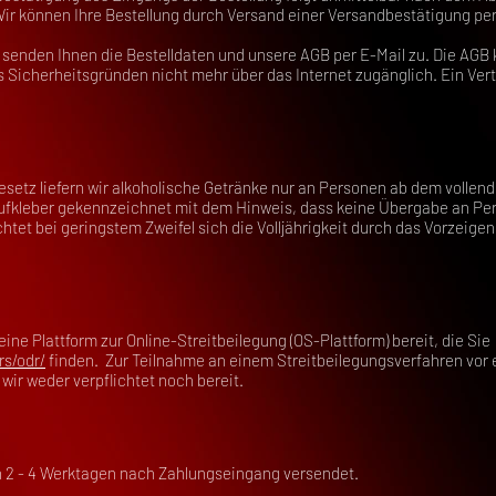
r können Ihre Bestellung durch Versand einer Versandbestätigung per
 senden Ihnen die Bestelldaten und unsere AGB per E-Mail zu. Die AGB 
s Sicherheitsgründen nicht mehr über das Internet zugänglich. Ein Vert
tz liefern wir alkoholische Getränke nur an Personen ab dem vollend
ufkleber gekennzeichnet mit dem Hinweis, dass keine Übergabe an Pers
chtet bei geringstem Zweifel sich die Volljährigkeit durch das Vorzeig
ine Plattform zur Online-Streitbeilegung (OS-Plattform) bereit, die Sie
rs/odr/
finden. Zur Teilnahme an einem Streitbeilegungsverfahren vor 
wir weder verpflichtet noch bereit.
 2 - 4 Werktagen nach Zahlungseingang versendet.