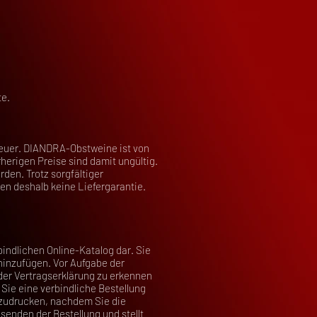
te.
steuer. DIANDRA-Obstweine ist von
rherigen Preise sind damit ungültig.
den. Trotz sorgfältiger
en deshalb keine Liefergarantie.
bindlichen Online-Katalog dar. Sie
 hinzufügen. Vor Aufgabe der
der Vertragserklärung zu erkennen
 Sie eine verbindliche Bestellung
szudrucken, nachdem Sie die
senden der Bestellung und stellt