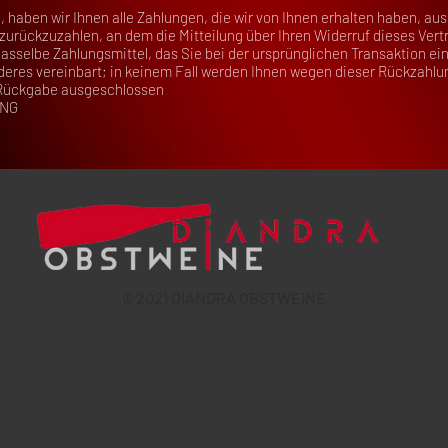
 haben wir Ihnen alle Zahlungen, die wir von Ihnen erhalten haben, aus
urückzuzahlen, an dem die Mitteilung über Ihren Widerruf dieses Vertr
sselbe Zahlungsmittel, das Sie bei der ursprünglichen Transaktion ein
eres vereinbart; in keinem Fall werden Ihnen wegen dieser Rückzahlu
 Rückgabe ausgeschlossen
UNG
©
2021 DIANDRA OBSTWEINE