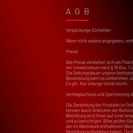
AGB
Verpackungs-Einheiten
Wenn nicht anders angegeben, entha
Preise
Alle Preise verstehen sich als Fla
der Umsatzsteuer nach § 19 Abs. 1 US
Die Geltungsdauer unserer befristet
Bevorratung kann es vorkommen, das
Es gilt: Nur solange Vorrat reicht.
Vertragsschluss und Speicherung d
Die Darstellung der Produkte im Onl
können durch Anklicken der Buttons
Bestellung wird Ihnen auf einer an
und zu berichtigen. Bitte prüfen Si
der im Warenkorb enthaltenen Waren
Bestellung aufgegeben haben. Die B