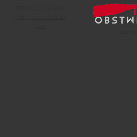
VERSAND & RÜCKGABE
IMPRESSUM & KONTAKT
AGB
©
2021 