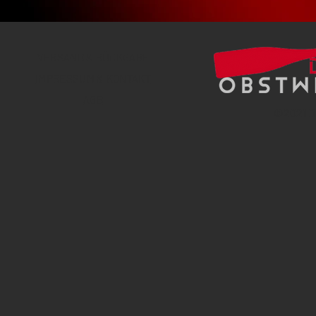
VERSAND & RÜCKGABE
IMPRESSUM & KONTAKT
AGB
©
2021 