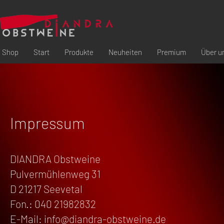
Shop
Start
Produkte
Neuheiten
Premium
Über u
Impressum
DIANDRA Obstweine
Pulvermühlenweg 31
D 21217 Seevetal
Fon.: 040 21982832
E-Mail:
info@diandra-obstweine.de